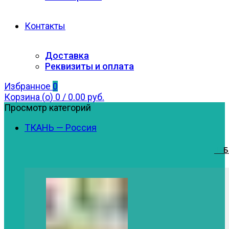
Контакты
Доставка
Реквизиты и оплата
Избранное
0
Корзина (
o
)
0
/
0.00
руб.
Просмотр категорий
ТКАНЬ — Россия
1.
Б