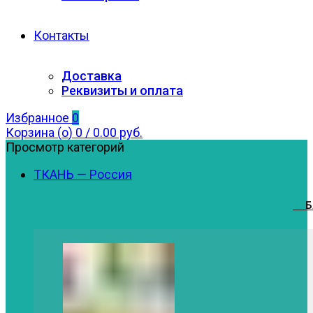
Контакты
Доставка
Реквизиты и оплата
Избранное
0
Корзина (
o
)
0
/
0.00
руб.
Просмотр категорий
ТКАНЬ — Россия
1.
Б