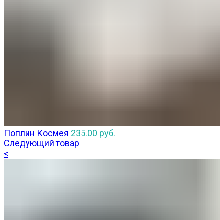
Поплин Космея
235.00
руб.
Следующий товар
<